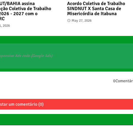
UT/BAHIA assina
Acordo Coletiva de Trabalho
ção Coletiva de Trabalho
SINDNUT X Santa Casa de
2026 - 2027 com o
Misericórdia de Itabuna
RC
May 27, 2026
1, 2026
sponsive Ads code (Google Ads)
0Comentár
star um comentário (0)