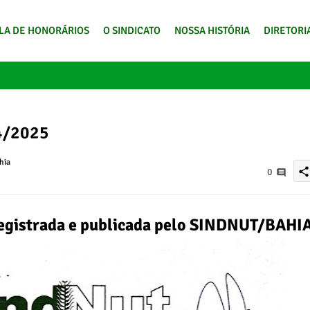
LA DE HONORÁRIOS
O SINDICATO
NOSSA HISTÓRIA
DIRETORI
4/2025
hia
share
0
registrada e publicada pelo SINDNUT/BAHI