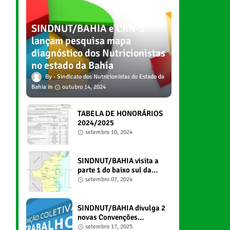
SINDNUT/BAHIA e CRN-5
lançam pesquisa mapa
diagnóstico dos Nutricionistas
no estado da Bahia
Sindicato dos Nutricionistas do Estado da
Bahia
outubro 14, 2024
TABELA DE HONORÁRIOS
2024/2025
setembro 10, 2024
SINDNUT/BAHIA visita a
parte 1 do baixo sul da
Bahia
setembro 07, 2024
SINDNUT/BAHIA divulga 2
novas Convenções
Coletivas de Trabalho
setembro 17, 2025