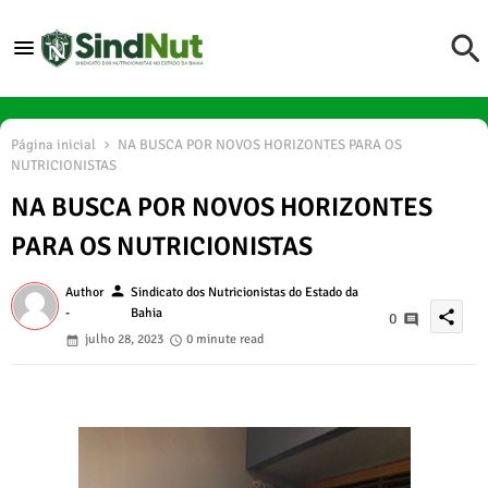
Página inicial
NA BUSCA POR NOVOS HORIZONTES PARA OS
NUTRICIONISTAS
NA BUSCA POR NOVOS HORIZONTES
PARA OS NUTRICIONISTAS
person
Author
Sindicato dos Nutricionistas do Estado da
-
Bahia
share
0
julho 28, 2023
0 minute read