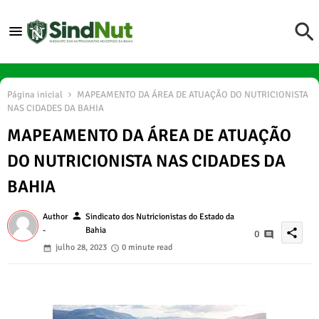
Página inicial
MAPEAMENTO DA ÁREA DE ATUAÇÃO DO NUTRICIONISTA
NAS CIDADES DA BAHIA
MAPEAMENTO DA ÁREA DE ATUAÇÃO
DO NUTRICIONISTA NAS CIDADES DA
BAHIA
person
Author
Sindicato dos Nutricionistas do Estado da
-
Bahia
share
0
julho 28, 2023
0 minute read